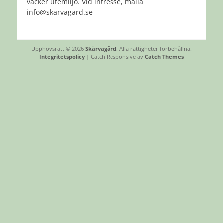
vacker utemiljö. Vid intresse, maila
info@skarvagard.se
Upphovsrätt © 2026
Skärvagård
. Alla rättigheter förbehållna.
Integritetspolicy
| Catch Responsive av
Catch Themes