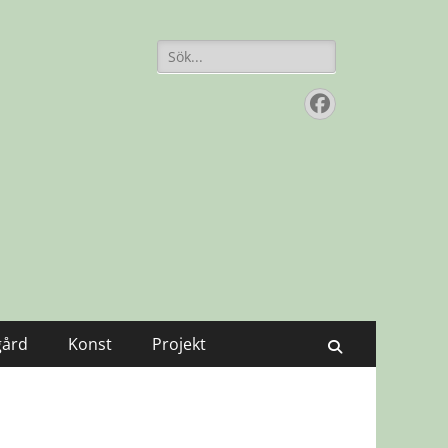
Sök
efter:
Facebook
gård
Konst
Projekt
Sök