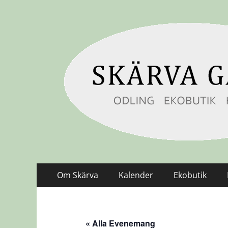
Skärvagård
Odling Ekobutik Hälsa
Primär
Hoppa
Om Skärva
Kalender
Ekobutik
till
meny
innehåll
« Alla Evenemang