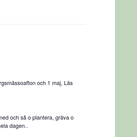
borgsmässoafton och 1 maj, Läs
med och så o plantera, gräva o
hela dagen..