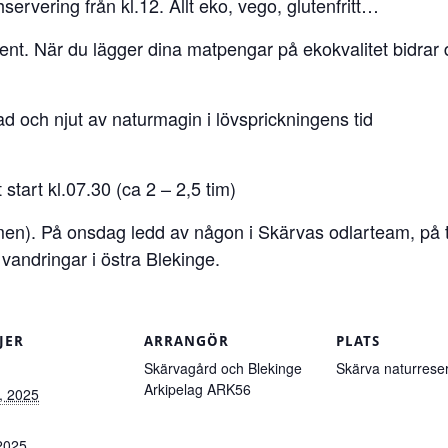
ervering från kl.12. Allt eko, vego, glutenfritt…
ent. När du lägger dina matpengar på ekokvalitet bidrar d
 och njut av naturmagin i lövsprickningens tid
tart kl.07.30 (ca 2 – 2,5 tim)
men). På onsdag ledd av någon i Skärvas odlarteam, på to
andringar i östra Blekinge.
JER
ARRANGÖR
PLATS
Skärvagård och Blekinge
Skärva naturrese
Arkipelag ARK56
l, 2025
2025