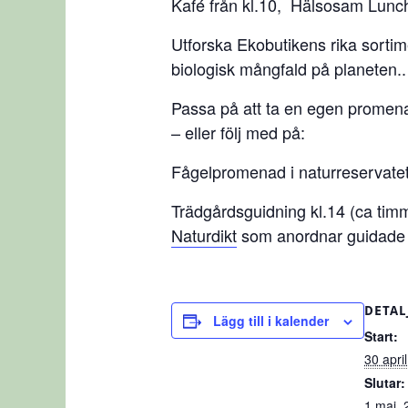
Kafé från kl.10, Hälsosam Lunchs
Utforska Ekobutikens rika sortim
biologisk mångfald på planeten..
Passa på att ta en egen promenad
– eller följ med på:
Fågelpromenad i naturreservatet s
Trädgårdsguidning kl.14 (ca tim
Naturdikt
som anordnar guidade v
DETAL
Lägg till i kalender
Start:
30 apri
Slutar:
1 maj, 