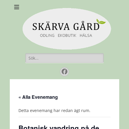
Skärvagård
Odling Ekobutik Hälsa
Sök
efter:
Facebook
« Alla Evenemang
Detta evenemang har redan ägt rum.
Botanisk vandring på de