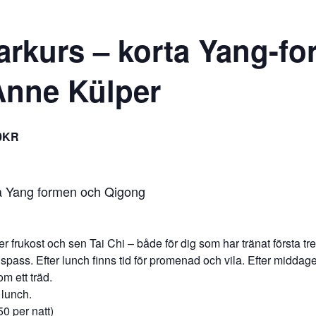
rkurs – korta Yang-f
nne Külper
0KR
a Yang formen och Qigong
er frukost och sen Tai Chi – både för dig som har tränat första t
ngspass. Efter lunch finns tid för promenad och vila. Efter middag
m ett träd.
 lunch.
0 per natt)