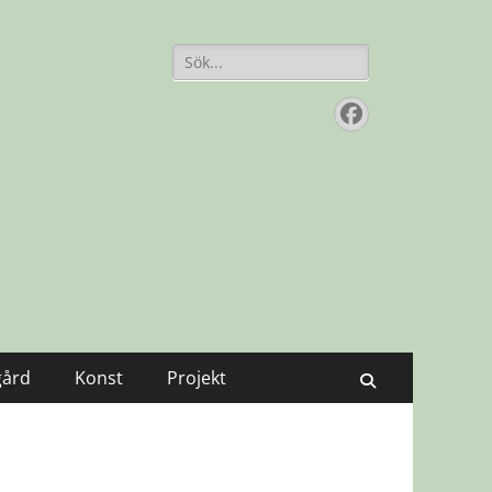
Sök
efter:
Facebook
gård
Konst
Projekt
Sök