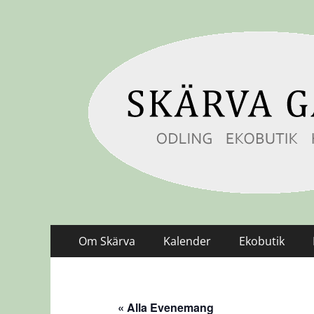
Skärvagård
Odling Ekobutik Hälsa
Primär
Hoppa
Om Skärva
Kalender
Ekobutik
till
meny
innehåll
« Alla Evenemang