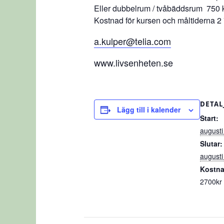
Eller dubbelrum / tvåbäddsrum 750 kr
Kostnad för kursen och måltiderna 2 
a.kulper@telia.com
www.livsenheten.se
DETAL
Lägg till i kalender
Start:
augusti
Slutar:
augusti
Kostna
2700kr