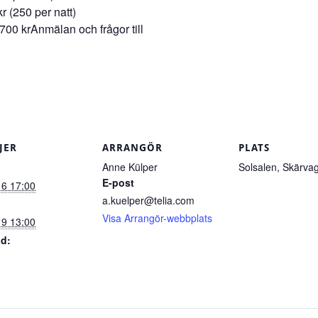
 (250 per natt)
700 krAnmälan och frågor till
JER
ARRANGÖR
PLATS
Anne Külper
Solsalen, Skärva
E-post
 6 17:00
a.kuelper@telia.com
Visa Arrangör-webbplats
 9 13:00
d: